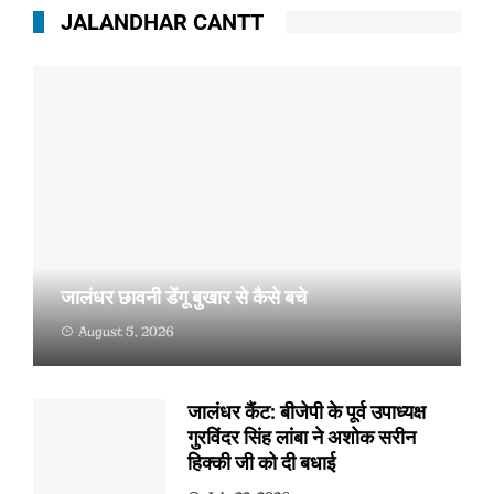
JALANDHAR CANTT
जालंधर छावनी डेंगू बुखार से कैसे बचे
August 5, 2026
जालंधर छावनी (राहुल अग्रवाल, संजीव गर्ग) :- जालंधर छावनी
में...
जालंधर कैंट: बीजेपी के पूर्व उपाध्यक्ष
गुरविंदर सिंह लांबा ने अशोक सरीन
हिक्की जी को दी बधाई