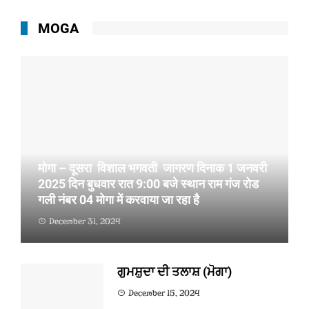
MOGA
मोगा – दूसरा विशाल भगवती जागरण दिनाक 1 जनवरी
2025 दिन बुधवार रात 9:00 बजे स्थान राम गंज रोड
गली नंबर 04 मोगा में करवाया जा रहा है
December 31, 2024
मोगा (परवीन गोयल ) :- दूसरा विशाल भगवती जागरण दिनाक 1
जनवर...
ਗੁਮਸ਼ੁਦਾ ਦੀ ਤਲਾਸ਼ (ਮੋਗਾ)
December 15, 2024