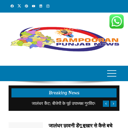
Skip
to
content
Breaking News
जालंधर कैंट: बीजेपी के पूर्व उपाध्यक्ष गुरविंदर सिंह लांबा ने अशोक सरीन हिक्की जी को दी बधाई
जालंधर छावनी डेंगू बुखार से कैसे बचे