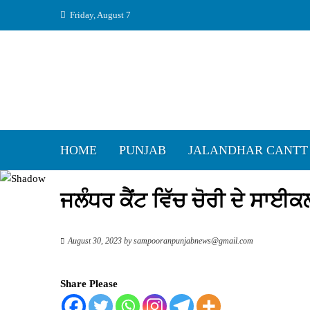
Skip
Friday, August 7
to
content
HOME
PUNJAB
JALANDHAR CANTT
ਜਲੰਧਰ ਕੈਂਟ ਵਿੱਚ ਚੋਰੀ ਦੇ ਸਾਈਕ
August 30, 2023
by
sampooranpunjabnews@gmail.com
Share Please