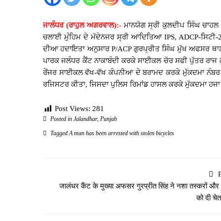
ਜਾਲੰਧਰ (ਰਾਹੁਲ ਅਗਰਵਾਲ):-
ਮਾਨਯੋਗ ਸ੍ਰੀ ਕੁਲਦੀਪ ਸਿੰਘ ਚਾਹਲ
ਚਲਾਈ ਮੁੰਹਿਮ ਦੇ ਮੱਦੇਨਜਰ ਸ੍ਰੀ ਆਦਿਤਿਆ IPS, ADCP-ਸਿਟੀ-2 
ਦੀਆ ਹਦਾਇਤਾ ਅਨੁਸਾਰ P/ACP ਗੁਰਪ੍ਰੀਤ ਸਿੰਘ ਮੁੱਖ ਅਫਸਰ ਥਾ
ਪਾਰਕ ਜਲੰਧਰ ਕੈਂਟ ਨਾਕਾਬੰਦੀ ਕਰਕੇ ਸਾਈਕਲ ਚੋਰ ਸਫੀ ਪੁੱਤਰ ਰਾਜ ਕੁ
ਰੇਂਜਰ ਸਾਈਕਲ ਵੱਖ-ਵੱਖ ਕੰਪਨੀਆ ਦੇ ਬਰਾਮਦ ਕਰਕੇ ਮੁੱਕਦਮਾ ਨੰਬ
ਰਜਿਸਟਰ ਕੀਤਾ, ਜਿਸਦਾ ਪੁਲਿਸ ਰਿਮਾਂਡ ਹਾਸਲ ਕਰਕੇ ਮੁੱਕਦਮਾ ਹਜਾ
Post Views:
281
Posted in
Jalandhar
,
Punjab
Tagged
A man has been arrested with stolen bicycles
जालंधर कैंट के मुख्या अफसर गुरप्रीत सिंह ने नशा तस्करों और 
को दी चेत