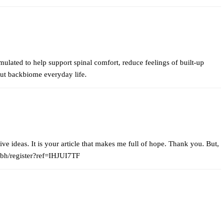
lated to help support spinal comfort, reduce feelings of built-up
out
backbiome
everyday life.
ive ideas. It is your article that makes me full of hope. Thank you. But,
.bh/register?ref=IHJUI7TF