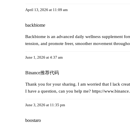
April 13, 2026 at 11:09 am
backbiome
Backbiome is an advanced daily wellness supplement formu
tension, and promote freer, smoother movement through
June 1, 2026 at 4:37 am
Binance推荐代码
Thank you for your sharing. I am worried that I lack creat
I have a question, can you help me?
https://www.binance
June 3, 2026 at 11:35 pm
boostaro