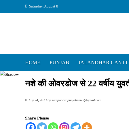
Skip
Saturday, August 8
to
content
HOME
PUNJAB
JALANDHAR CANTT
नशे की ओवरडोज से 22 वर्षीय युव
July 24, 2023
by
sampooranpunjabnews@gmail.com
Share Please