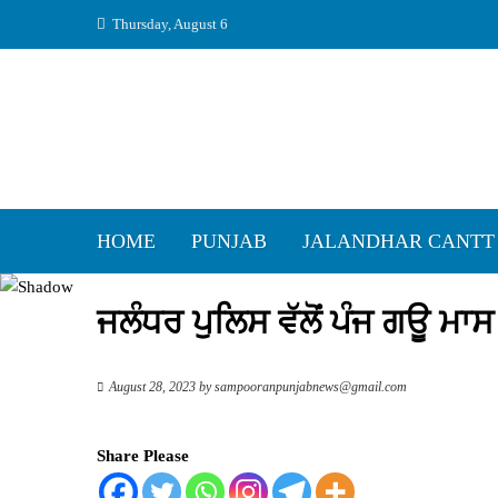
Skip
Thursday, August 6
to
content
HOME
PUNJAB
JALANDHAR CANTT
ਜਲੰਧਰ ਪੁਲਿਸ ਵੱਲੋਂ ਪੰਜ ਗਊ ਮ
August 28, 2023
by
sampooranpunjabnews@gmail.com
Share Please