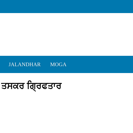
JALANDHAR
MOGA
ਾਸ ਤਸਕਰ ਗ੍ਰਿਫਤਾਰ