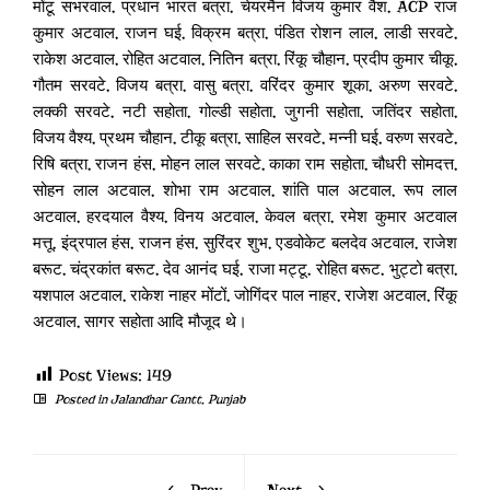
मोंटू सभरवाल, प्रधान भारत बत्रा, चेयरमैन विजय कुमार वैश, ACP राज
कुमार अटवाल, राजन घई, विक्रम बत्रा, पंडित रोशन लाल, लाडी सरवटे,
राकेश अटवाल, रोहित अटवाल, नितिन बत्रा, रिंकू चौहान, प्रदीप कुमार चीकू,
गौतम सरवटे, विजय बत्रा, वासु बत्रा, वरिंदर कुमार शूका, अरुण सरवटे,
लक्की सरवटे, नटी सहोता, गोल्डी सहोता, जुगनी सहोता, जतिंदर सहोता,
विजय वैश्य, प्रथम चौहान, टीकू बत्रा, साहिल सरवटे, मन्नी घई, वरुण सरवटे,
रिषि बत्रा, राजन हंस, मोहन लाल सरवटे, काका राम सहोता, चौधरी सोमदत्त,
सोहन लाल अटवाल, शोभा राम अटवाल, शांति पाल अटवाल, रूप लाल
अटवाल, हरदयाल वैश्य, विनय अटवाल, केवल बत्रा, रमेश कुमार अटवाल
मत्तू, इंद्रपाल हंस, राजन हंस, सुरिंदर शुभ, एडवोकेट बलदेव अटवाल, राजेश
बरूट, चंद्रकांत बरूट, देव आनंद घई, राजा मट्टू, रोहित बरूट, भुट्टो बत्रा,
यशपाल अटवाल, राकेश नाहर मोंटों, जोगिंदर पाल नाहर, राजेश अटवाल, रिंकू
अटवाल, सागर सहोता आदि मौजूद थे।
Post Views:
149
Posted in
Jalandhar Cantt
,
Punjab
Prev
Next