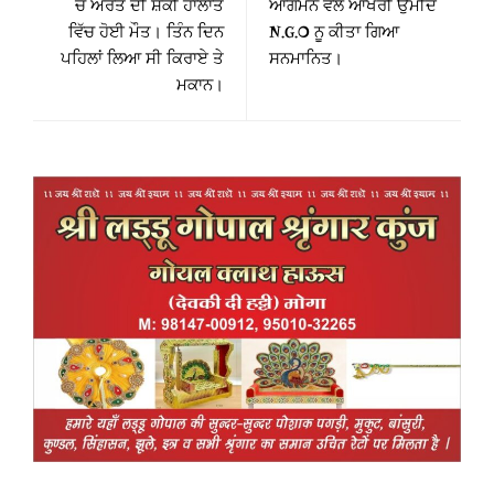
ਚ ਔਰਤ ਦੀ ਸ਼ੱਕੀ ਹਾਲਾਤ
ਆਗਮਨ ਵੇਲੇ ਆਖਰੀ ਉਮੀਦ
ਵਿੱਚ ਹੋਈ ਮੌਤ। ਤਿੰਨ ਦਿਨ
N.G.O ਨੂ ਕੀਤਾ ਗਿਆ
ਪਹਿਲਾਂ ਲਿਆ ਸੀ ਕਿਰਾਏ ਤੇ
ਸਨਮਾਨਿਤ।
ਮਕਾਨ।