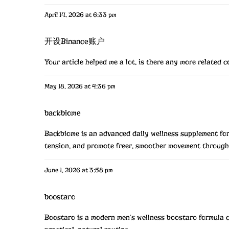
April 14, 2026 at 6:33 pm
开设Binance账户
Your article helped me a lot, is there any more related 
May 18, 2026 at 4:36 pm
backbiome
Backbiome is an advanced daily wellness supplement form
tension, and promote freer, smoother movement throug
June 1, 2026 at 3:58 pm
boostaro
Boostaro is a modern men’s wellness
boostaro
formula c