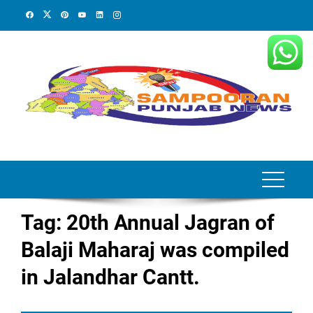
Skip
to
content
Tag:
20th Annual Jagran of
Balaji Maharaj was compiled
in Jalandhar Cantt.