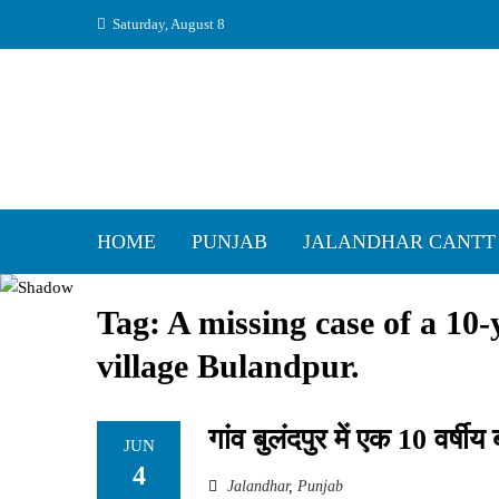
Skip
Saturday, August 8
to
content
HOME
PUNJAB
JALANDHAR CANTT
Tag:
A missing case of a 10-
village Bulandpur.
गांव बुलंदपुर में एक 10 वर्षी
JUN
4
Jalandhar
,
Punjab