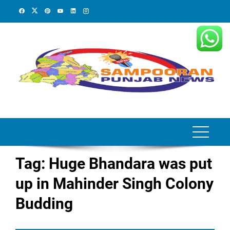
Skip
to
content
Tag:
Huge Bhandara was put
up in Mahinder Singh Colony
Budding