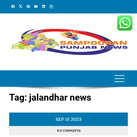
Skip
to
content
Tag:
jalandhar news
SEP
15
2023
NO COMMENTS