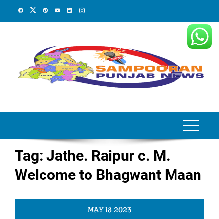
Skip
to
content
Tag:
Jathe. Raipur c. M.
Welcome to Bhagwant Maan
MAY
18
2023