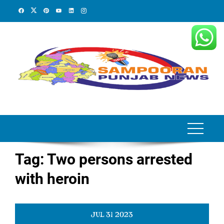
Skip
to
content
Tag:
Two persons arrested
with heroin
JUL
31
2023