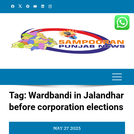
Skip
to
content
Tag:
Wardbandi in Jalandhar
before corporation elections
MAY
27
2023