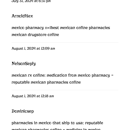
July 31, 2024 at 6:31 pm
ArnoldHex
mexico pharmacy
п»їbest mexican online pharmacies
mexican drugstore online
August 1, 2024 at 12:09 am
NelsonSeply
mexican rx online:
medication from mexico pharmacy
–
reputable mexican pharmacies online
August 1, 2024 at 12:18 am
Dominicsep
pharmacies in mexico that ship to usa:
reputable
mexican pharmacies online
– medicine in mexico