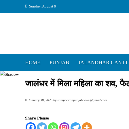
Skip
Sunday, August 9
to
content
HOME
PUNJAB
JALANDHAR CANTT
जालंधर में मिला महिला का शव, फ
January 30, 2025
by
sampooranpunjabnews@gmail.com
Share Please