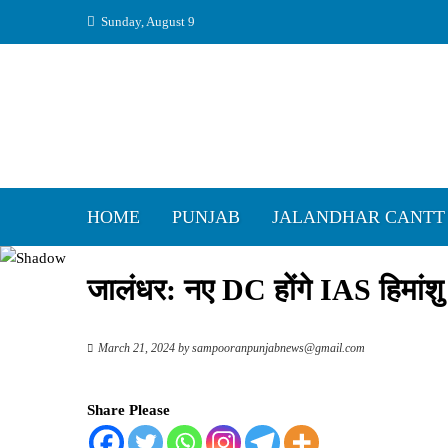
Skip
Sunday, August 9
to
content
HOME
PUNJAB
JALANDHAR CANTT
जालंधर: नए DC होंगे IAS हिमांशु
March 21, 2024
by
sampooranpunjabnews@gmail.com
Share Please