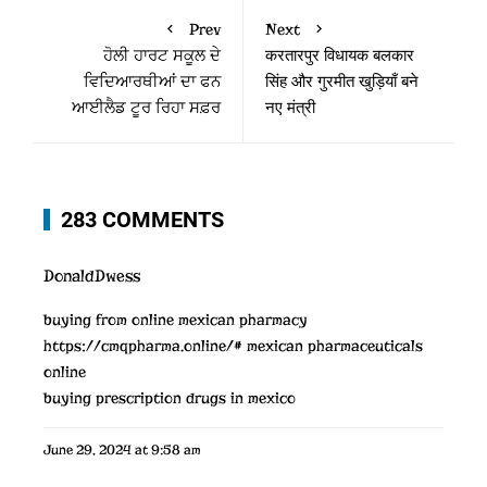
Prev
Next
ਹੋਲੀ ਹਾਰਟ ਸਕੂਲ ਦੇ
करतारपुर विधायक बलकार
ਵਿਦਿਆਰਥੀਆਂ ਦਾ ਫਨ
सिंह और गुरमीत खुड़ियाँ बने
ਆਈਲੈਡ ਟੂਰ ਰਿਹਾ ਸਫ਼ਰ
नए मंत्री
283 COMMENTS
DonaldDwess
buying from online mexican pharmacy
https://cmqpharma.online/#
mexican pharmaceuticals
online
buying prescription drugs in mexico
June 29, 2024 at 9:58 am