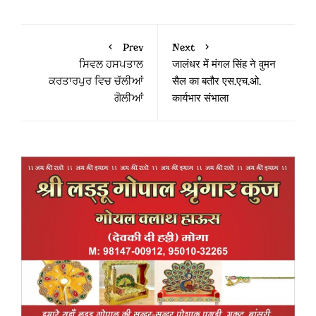
Prev
Next
ਸਿਵਲ ਹਸਪਤਾਲ
जालंधर में मंगल सिंह ने वुमन
ਕਰਤਾਰਪੁਰ ਵਿਚ ਚੱਲੀਆਂ
सैल का बतौर एस.एच.ओ.
ਗੋਲੀਆਂ
कार्यभार संभाला