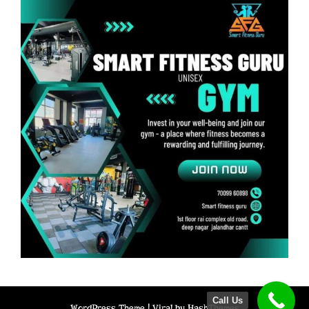
Call Us
WordPress Theme |
Viral
by HashThemes