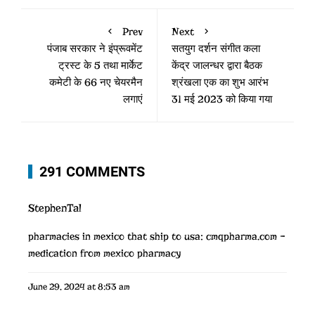
Prev
Next
पंजाब सरकार ने इंप्रूवमेंट
सतयुग दर्शन संगीत कला
ट्रस्ट के 5 तथा मार्केट
केंद्र जालन्धर द्वारा बैठक
कमेटी के 66 नए चेयरमैन
श्रंखला एक का शुभ आरंभ
लगाएं
31 मई 2023 को किया गया
291 COMMENTS
StephenTal
pharmacies in mexico that ship to usa:
cmqpharma.com
–
medication from mexico pharmacy
June 29, 2024 at 8:53 am