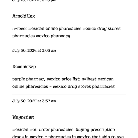
ArnoldHex
п»їbest mexican online pharmacies
mexico drug stores
pharmacies
mexico pharmacy
July 30, 2024 at 2:03 am
Dominicsep
purple pharmacy mexico price list:
п»їbest mexican
online pharmacies
– mexico drug stores pharmacies
July 30, 2024 at 3:37 am
Waynedam
mexican mail order pharmacies:
buying prescription
drugs in mexico
– pharmacies in mexico that ship to usa