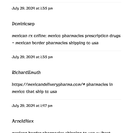
July 29, 2024 at 1:35 pm
Dominicsep
mexican rx online:
mexico pharmacies prescription drugs
– mexican border pharmacies shipping to usa
July 29, 2024 at 1:35 pm
RichardEmuth
https://mexicandeliverypharma.com/#
pharmacies in
mexico that ship to usa
July 29, 2024 at 1:47 pm
ArnoldHex
mexican border pharmacies shipping to usa
п»їbest