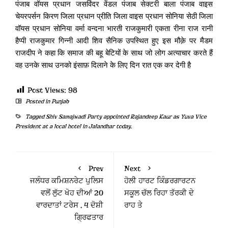
पंजाब वॉयस प्रधान जसविंदर वेंडल पंजाब सेक्टरी बाला पंजाब वाइस
चेयरपर्सन किरण जिला प्रधान प्रीति जिला वाइस प्रधान सोनिया सेठी जिला
वॉयस प्रधान सोनिया वर्मा वन्दना भारती राजकुमारी एकता रीना राज रानी
हैप्पी राजकुमार गिन्नी आदी शिव सैनिक उपस्थित हुए इस मौक़े पर मैडम
राजदीप ने कहा कि समाज की बहू बेटियों के साथ जो लोग अत्याचार करते हैं
वह उनके साथ उनको इंसाफ़ दिलाने के लिए दिन रात एक कर देगी है
Post Views:
98
Posted in
Punjab
Tagged
Shiv Samajwadi Party appointed Rajandeep Kaur as Yuva Vice
President at a local hotel in Jalandhar today.
Prev
Next
ਜਲੰਧਰ ਕਮਿਸ਼ਨਰੇਟ ਪੁਲਿਸ
ਹੋਲੀ ਹਾਰਟ ਕਿੰਡਰਗਾਰਟਨ
ਵਲੋਂ ਲੁੱਟ ਖੋਹ ਦੀਆਂ 20
ਸਕੂਲ ਚੱਲ ਰਿਹਾ ਤੱਰਕੀ ਦੇ
ਵਾਰਦਾਤਾਂ ਟਰੇਸ , 4 ਦੋਸ਼ੀ
ਰਾਹ ਤੇ
ਗ੍ਰਿਫਤਾਰ