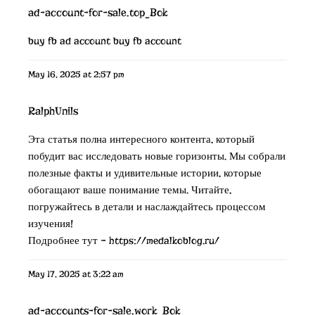
ad-account-for-sale.top_Bok
buy fb ad account
buy fb account
May 16, 2025 at 2:57 pm
RalphUnils
Эта статья полна интересного контента, который
побудит вас исследовать новые горизонты. Мы собрали
полезные факты и удивительные истории, которые
обогащают ваше понимание темы. Читайте,
погружайтесь в детали и наслаждайтесь процессом
изучения!
Подробнее тут –
https://medalkoblog.ru/
May 17, 2025 at 3:22 am
ad-accounts-for-sale.work_Bok