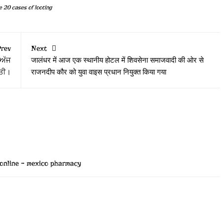
 20 cases of looting
rev
Next
 ਅੱਜ
जालंधर में आज एक स्थानीय होटल में शिवसेना समाजवादी की ओर से
ੀਤੀ।
राजनदीप कौर को युवा वाइस प्रधान नियुक्त किया गया
online
– mexico pharmacy