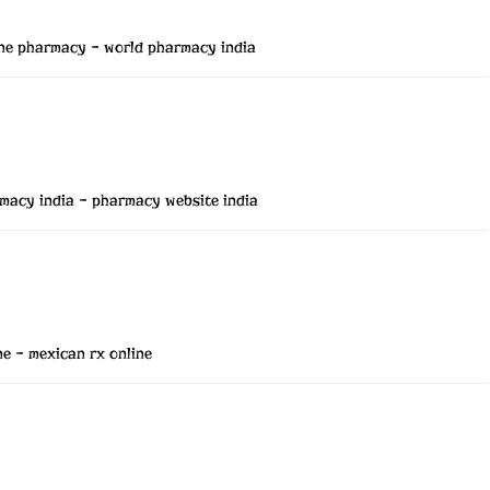
ine pharmacy
– world pharmacy india
macy india
– pharmacy website india
ne
– mexican rx online