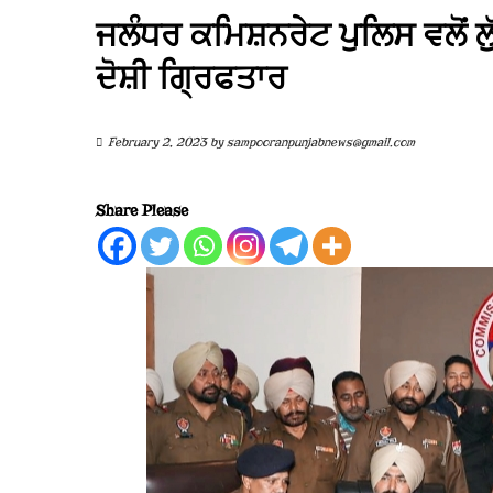
ਜਲੰਧਰ ਕਮਿਸ਼ਨਰੇਟ ਪੁਲਿਸ ਵਲੋਂ ਲੁ
ਦੋਸ਼ੀ ਗ੍ਰਿਫਤਾਰ
February 2, 2023
by
sampooranpunjabnews@gmail.com
Share Please