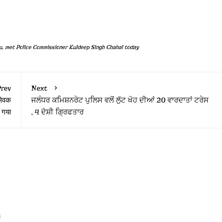
u
,
met Police Commissioner Kuldeep Singh Chahal today
rev
Next
सेवक
ਜਲੰਧਰ ਕਮਿਸ਼ਨਰੇਟ ਪੁਲਿਸ ਵਲੋਂ ਲੁੱਟ ਖੋਹ ਦੀਆਂ 20 ਵਾਰਦਾਤਾਂ ਟਰੇਸ
 गया
, 4 ਦੋਸ਼ੀ ਗ੍ਰਿਫਤਾਰ
s