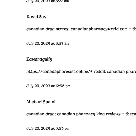
July 20, 2024 at 8:22 am
DavidRus
canadian drug stores:
canadianpharmacyworld com
– t
July 20, 2024 at 8:37 am
Edwardgaify
https://canadapharmast.online/#
reddit canadian pha
July 20, 2024 at 12:35 pm
MichaelApand
canadian drug:
canadian pharmacy king reviews
– thec
July 20, 2024 at 5:53 pm