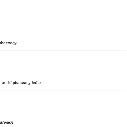
pharmacy
a
world pharmacy india
harmacy