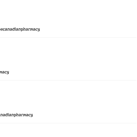
hecanadianpharmacy
rmacy
anadianpharmacy