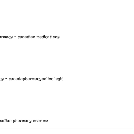
armacy
– canadian medications
cy
– canadapharmacyonline legit
adian pharmacy near me