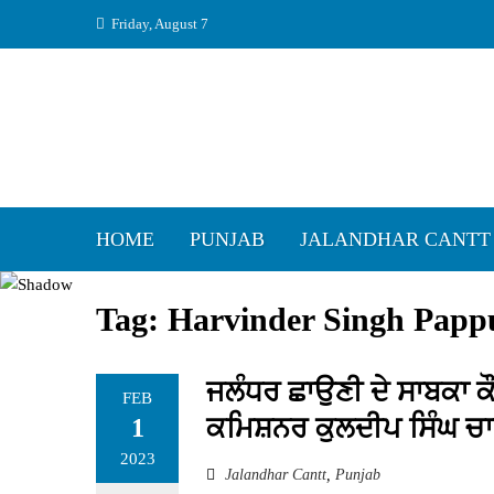
Skip
Friday, August 7
to
content
HOME
PUNJAB
JALANDHAR CANTT
Tag:
Harvinder Singh Papp
ਜਲੰਧਰ ਛਾਉਣੀ ਦੇ ਸਾਬਕਾ ਕੌ
FEB
ਕਮਿਸ਼ਨਰ ਕੁਲਦੀਪ ਸਿੰਘ ਚ
1
2023
Jalandhar Cantt
,
Punjab