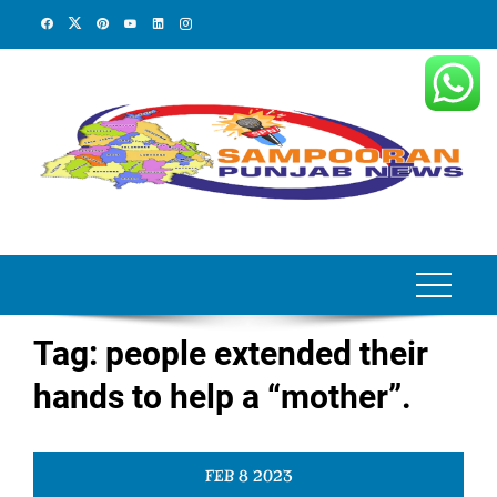
Skip
to
content
Tag:
people extended their
hands to help a “mother”.
FEB
8
2023