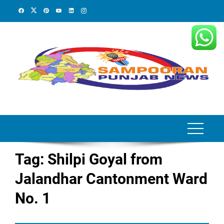
Skip
to
content
Tag:
Shilpi Goyal from
Jalandhar Cantonment Ward
No. 1