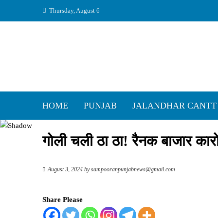
Skip
Thursday, August 6
to
content
HOME
PUNJAB
JALANDHAR CANTT
गोली चली ठा ठा! रैनक बाजार कारो
August 3, 2024
by
sampooranpunjabnews@gmail.com
Share Please