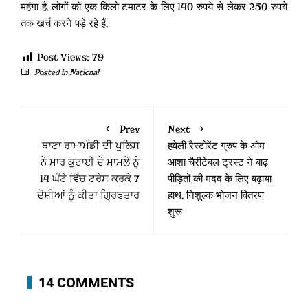
महंगा है. लोगों को एक किलो टमाटर के लिए 140 रुपये से लेकर 250 रुपये
तक खर्च करने पड़े रहे हैं.
Post Views:
79
Posted in
National
Prev
Next
ਥਾਣਾ ਰਾਮਾਮੰਡੀ ਦੀ ਪੁਲਿਸ
हवेली रैस्टोरेंट ग्रुप के ओम
ਨੇ ਮਾਰ ਕੁਟਾਈ ਦੇ ਮਾਮਲੇ ਨੂੰ
आशा चैरीटेबल ट्रस्ट ने बाढ़
14 ਘੰਟੇ ਵਿੱਚ ਟਰੇਸ ਕਰਕੇ 7
पीड़ितों की मदद के लिए बढ़ाया
ਦੋਸ਼ੀਆਂ ਨੂੰ ਕੀਤਾ ਗ੍ਰਿਫਤਾਰ
हाथ, निशुल्क भोजन वितरण
शुरू
14 COMMENTS