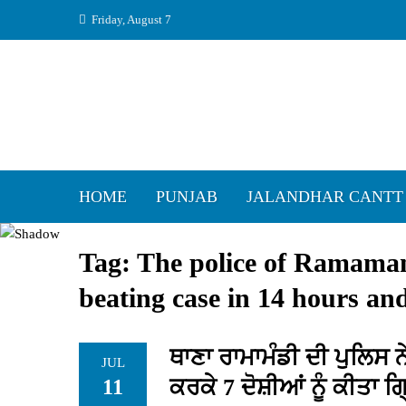
Skip
Friday, August 7
to
content
HOME
PUNJAB
JALANDHAR CANTT
Tag:
The police of Ramamand
beating case in 14 hours an
ਥਾਣਾ ਰਾਮਾਮੰਡੀ ਦੀ ਪੁਲਿਸ ਨੇ
JUL
ਕਰਕੇ 7 ਦੋਸ਼ੀਆਂ ਨੂੰ ਕੀਤਾ 
11