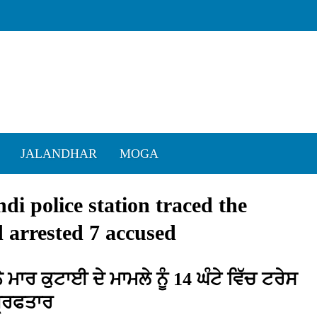
JALANDHAR
MOGA
i police station traced the
d arrested 7 accused
 ਮਾਰ ਕੁਟਾਈ ਦੇ ਮਾਮਲੇ ਨੂੰ 14 ਘੰਟੇ ਵਿੱਚ ਟਰੇਸ
ਗ੍ਰਿਫਤਾਰ