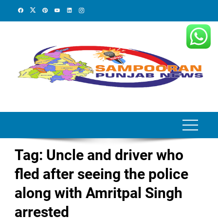
Skip
to
content
Tag:
Uncle and driver who
fled after seeing the police
along with Amritpal Singh
arrested