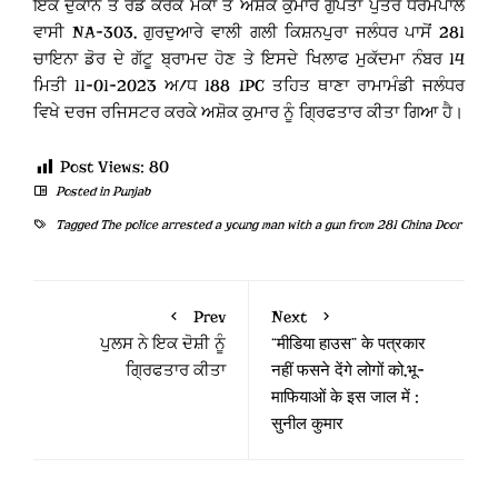
ਇੱਕ ਦੁਕਾਨ ਤੇ ਰੋਡ ਕਰਕੇ ਮੌਕਾ ਤੋਂ ਅਸ਼ੋਕ ਕੁਮਾਰ ਗੁਪਤਾ ਪੁੱਤਰ ਧਰਮਪਾਲ
ਵਾਸੀ NA-303, ਗੁਰਦੁਆਰੇ ਵਾਲੀ ਗਲੀ ਕਿਸ਼ਨਪੁਰਾ ਜਲੰਧਰ ਪਾਸੋਂ 281
ਚਾਇਨਾ ਡੋਰ ਦੇ ਗੱਟੂ ਬ੍ਰਾਮਦ ਹੋਣ ਤੇ ਇਸਦੇ ਖਿਲਾਫ ਮੁਕੱਦਮਾ ਨੰਬਰ 14
ਮਿਤੀ 11-01-2023 ਅ/ਧ 188 IPC ਤਹਿਤ ਥਾਣਾ ਰਾਮਾਮੰਡੀ ਜਲੰਧਰ
ਵਿਖੇ ਦਰਜ ਰਜਿਸਟਰ ਕਰਕੇ ਅਸ਼ੋਕ ਕੁਮਾਰ ਨੂੰ ਗ੍ਰਿਫਤਾਰ ਕੀਤਾ ਗਿਆ ਹੈ।
Post Views:
80
Posted in
Punjab
Tagged
The police arrested a young man with a gun from 281 China Door
Prev
Next
ਪੁਲਸ ਨੇ ਇਕ ਦੋਸ਼ੀ ਨੂੰ
“मीडिया हाउस” के पत्रकार
ਗ੍ਰਿਫਤਾਰ ਕੀਤਾ
नहीं फसने देंगे लोगों को,भू-
माफियाओं के इस जाल में :
सुनील कुमार