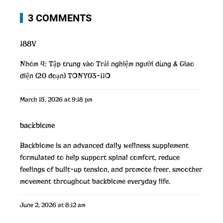
3 COMMENTS
188V
Nhóm 4: Tập trung vào Trải nghiệm người dùng & Giao
diện (20 đoạn) TONY03-11O
March 15, 2026 at 9:18 pm
backbiome
Backbiome is an advanced daily wellness supplement
formulated to help support spinal comfort, reduce
feelings of built-up tension, and promote freer, smoother
movement throughout
backbiome
everyday life.
June 2, 2026 at 8:12 am