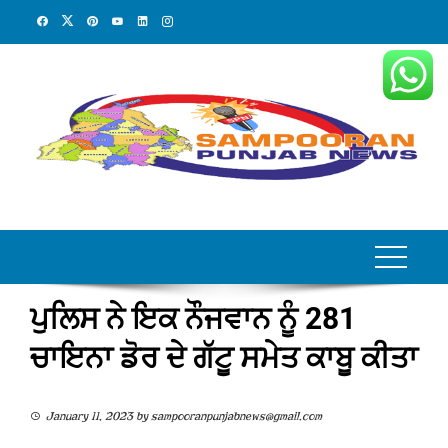
Skip
to
content
ਪੁਲਿਸ ਨੇ ਇਕ ਨੌਜਵਾਨ ਨੂੰ 281
ਚਾਇਨਾ ਡੋਰ ਦੇ ਗੱਟੂ ਸਮੇਤ ਕਾਬੂ ਕੀਤਾ
January 11, 2023
by
sampooranpunjabnews@gmail.com