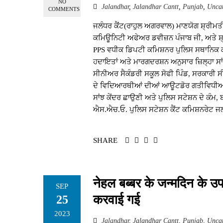
NO
Jalandhar
,
Jalandhar Cantt
,
Punjab
,
Uncat
COMMENTS
ਜਲੰਧਰ ਕੈਂਟ(ਰਾਹੁਲ ਅਗਰਵਾਲ) ਮਾਣਯੋਗ ਸ਼੍ਰੀਮ
ਕਮਿਊਨਿਟੀ ਅਫੇਅਰ ਡਵੀਜ਼ਨ ਪੰਜਾਬ ਜੀ, ਅਤੇ ਸ਼੍ਰ
PPS ਵਧੀਕ ਡਿਪਟੀ ਕਮਿਸ਼ਨਰ ਪੁਲਿਸ ਸਥਾਨਿਕ 
ਹਦਾਇਤਾਂ ਅਤੇ ਮਾਰਗਦਰਸ਼ਨ ਅਨੁਸਾਰ ਜ਼ਿਲ੍ਹਾ ਸਾ
ਸੀਨੀਅਰ ਸੈਕੰਡਰੀ ਸਕੂਲ ਸੋਫੀ ਪਿੰਡ, ਸਰਕਾਰੀ 
ਦੇ ਵਿਦਿਆਰਥੀਆਂ ਦੀਆਂ ਆਊਟਡੋਰ ਗਤੀਵਿਧੀਆਂ 
ਸਾਂਝ ਕੇਂਦਰ ਛਾਉਣੀ ਅਤੇ ਪੁਲਿਸ ਸਟੇਸ਼ਨ ਦੇ ਕੰਮ,
ਐਸ.ਐਚ.ਓ. ਪੁਲਿਸ ਸਟੇਸ਼ਨ ਕੈਂਟ ਕਮਿਸ਼ਨਰੇਟ ਜਲੰਧਰ
SHARE
नेहल बब्बर के जन्मदिन के उप
SEP
करवाई गई
25
2023
Jalandhar
,
Jalandhar Cantt
,
Punjab
,
Uncat