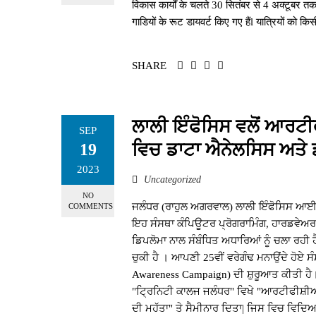
विकास कार्यों के चलते 30 सितंबर से 4 अक्टूबर तक 1
गाडियों के रूट डायवर्ट किए गए हैंl यात्रियों को 
SHARE
ਲਾਲੀ ਇੰਫੋਸਿਸ ਵਲੋਂ ਆਰਟੀ
SEP
ਵਿਚ ਡਾਟਾ ਐਨੇਲਸਿਸ ਅਤੇ ਡਾ
19
2023
Uncategorized
NO
ਜਲੰਧਰ (ਰਾਹੁਲ ਅਗਰਵਾਲ) ਲਾਲੀ ਇੰਫੋਸਿਸ ਆਈ.ਟੀ
COMMENTS
ਇਹ ਸੰਸਥਾ ਕੰਪਿਊਟਰ ਪ੍ਰੋਗਰਾਮਿੰਗ, ਹਾਰਡਵੇਅਰ,
ਡਿਪਲੋਮਾ ਨਾਲ ਸੰਬੰਧਿਤ ਅਧਾਰਿਆਂ ਨੂੰ ਚਲਾ ਰਹੀ
ਚੁਕੀ ਹੈ । ਆਪਣੀ 25ਵੀਂ ਵਰੇਗੰਢ ਮਨਾਉਂਦੇ ਹੋਏ ਸ
Awareness Campaign) ਦੀ ਸ਼ੁਰੂਆਤ ਕੀਤੀ ਹੈ। 
"ਟ੍ਰਿਨਿਟੀ ਕਾਲਜ ਜਲੰਧਰ" ਵਿਖੇ "ਆਰਟੀਫੀਸ਼ੀਅ
ਦੀ ਮਹੱਤਾ" ਤੇ ਸੈਮੀਨਾਰ ਦਿਤਾ| ਜਿਸ ਵਿਚ ਵਿਦਿਆ