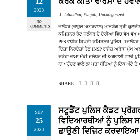
ਕਰਕੇ ਕੀਤਾ ਵਾਰਸਾ ਦੇ ਹਵਾ
12
2023
Jalandhar
,
Punjab
,
Uncategorized
NO
ਜਲੰਧਰ (ਰਾਹੁਲ ਅਗਰਵਾਲ) ਮਾਨਯੋਗ ਸ਼੍ਰੀ ਕੁਲਦੀਪ
COMMENTS
ਕਮਿਸ਼ਨਰ ਰੇਟ ਜਲੰਧਰ ਦੇ ਏਰੀਆ ਵਿੱਚ ਵੱਖ ਵੱਖ ਅ
PPS ਵਧੀਕ ਡਿਪਟੀ ਕਮਿਸ਼ਨਰ ਪੁਲਿਸ -1ਜਲੰਧਰ ਜ
ਦਿਸ਼ਾ ਨਿਰਦੇਸ਼ਾਂ ਹੇਠ INSP ਰਾਜੇਸ਼ ਅਰੋੜਾ ਮੁੱ
ਦਕੋਹਾ ਰਾਮਾ ਮੰਡੀ ਜਲੰਧਰ ਦੀ ਅਗਵਾਈ ਵਾਲੀ ਪੁਲਿ
ਨਾ ਪਹੁੰਚਣ ਵਾਲੇ ਲਾ ਪਤਾ ਬੱਚਿਆਂ ਨੂੰ ਇੱਕ ਘੰਟੇ ਦ
SHARE
ਸਟੂਡੈਂਟ ਪੁਲਿਸ ਕੈਡਟ ਪ੍ਰੋਗ
SEP
ਵਿਦਿਆਰਥੀਆਂ ਨੂੰ ਪੁਲਿਸ ਸ
25
ਛਾਉਣੀ ਵਿਜ਼ਿਟ ਕਰਵਾਇਆ
2023