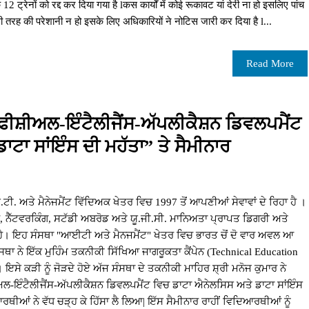
2 ट्रेनों को रद्द कर दिया गया है lकस कार्यों में कोई रूकावट यां देरी ना हो इसलिए पांच
किसी तरह की परेशानी न हो इसके लिए अधिकारियों ने नोटिस जारी कर दिया है l...
Read More
ਫੀਸ਼ੀਅਲ-ਇੰਟੈਲੀਜੈਂਸ-ਅੱਪਲੀਕੈਸ਼ਨ ਡਿਵਲਪਮੈਂਟ
ਟਾ ਸਾਂਇੰਸ ਦੀ ਮਹੱਤਾ” ਤੇ ਸੈਮੀਨਾਰ
. ਅਤੇ ਮੈਨੇਜਮੈਂਟ ਵਿੱਦਿਅਕ ਖੇਤਰ ਵਿਚ 1997 ਤੋਂ ਆਪਣੀਆਂ ਸੇਵਾਵਾਂ ਦੇ ਰਿਹਾ ਹੈ ।
 ਨੈੱਟਵਰਕਿੰਗ, ਸਟੱਡੀ ਅਬਰੋਡ ਅਤੇ ਯੂ.ਜੀ.ਸੀ. ਮਾਨਿਅਤਾ ਪ੍ਰਾਪਤ ਡਿਗਰੀ ਅਤੇ
 ਹੈ। ਇਹ ਸੰਸਥਾ "ਆਈਟੀ ਅਤੇ ਮੈਨਜਮੈਂਟ" ਖੇਤਰ ਵਿਚ ਭਾਰਤ ਚੋਂ ਦੋ ਵਾਰ ਅਵਲ ਆ
ੰਸਥਾ ਨੇ ਇੱਕ ਮੁਹਿੰਮ ਤਕਨੀਕੀ ਸਿੱਖਿਆ ਜਾਗਰੂਕਤਾ ਕੈਂਪੇਨ (Technical Education
ਇਸੇ ਕੜੀ ਨੂੰ ਜੋੜਦੇ ਹੋਏ ਅੱਜ ਸੰਸਥਾ ਦੇ ਤਕਨੀਕੀ ਮਾਹਿਰ ਸ਼੍ਰੀ ਮਨੋਜ ਕੁਮਾਰ ਨੇ
ਲ-ਇੰਟੈਲੀਜੈਂਸ-ਅੱਪਲੀਕੈਸ਼ਨ ਡਿਵਲਪਮੈਂਟ ਵਿਚ ਡਾਟਾ ਐਨੇਲਸਿਸ ਅਤੇ ਡਾਟਾ ਸਾਂਇੰਸ
ਰਥੀਆਂ ਨੇ ਵੱਧ ਚੜ੍ਹ ਕੇ ਹਿੱਸਾ ਲੈ ਲਿਆ| ਇੱਸ ਸੈਮੀਨਾਰ ਰਾਹੀਂ ਵਿਦਿਆਰਥੀਆਂ ਨੂੰ